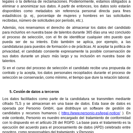
legales o la defensa de reclamaciones. Posteriormente, estamos obligados a
eliminar o anonimizar sus datos. A partir de entonces, los datos solo estarán
disponibles como metadatos sin referencia personal directa para fines
estadísticos (p. ej., porcentaje de mujeres y hombres en las solicitudes
recibidas, número de solicitudes por período, etc.).
Además, nos reservamos el derecho de almacenar los datos del candidato
para incluirlos en nuestra base de talentos durante 365 días una vez concluido
el proceso de selección, con el fin de identificar cualquier otro puesto que
pueda ser de su interés. Esto también se aplica, por ejemplo, a las
candidaturas para puestos de formación o de prácticas. Al aceptar la política de
privacidad, el candidato consiente expresamente la posible conservación de
sus datos durante un plazo más largo y su inclusión en nuestra base de
talentos.
Si en el curso del proceso de selección el candidato recibe una propuesta de
contrato y la acepta, los datos personales recopilados durante el proceso de
selección se conservarán, como mínimo, el tiempo que dure la relación laboral.
5.
Cesión de datos a terceros
Los datos facilitados como parte de la candidatura se transmiten mediante
cifrado TLS y se almacenan en una base de datos. Esta base de datos es
operada por Personio GmbH, que distribuye un software de gestión de
candidatos y recursos humanos (
https://www.personio.es/legal-notice/
). En
este contexto, Personio es nuestro encargado del tratamiento de conformidad
con lo dispuesto en el artículo 28 del RGPD. La base para el tratamiento es la
ejecución del acuerdo para el procesamiento de datos (APD) celebrado entre
nosotros, como responsables del tratamiento, y Personio.